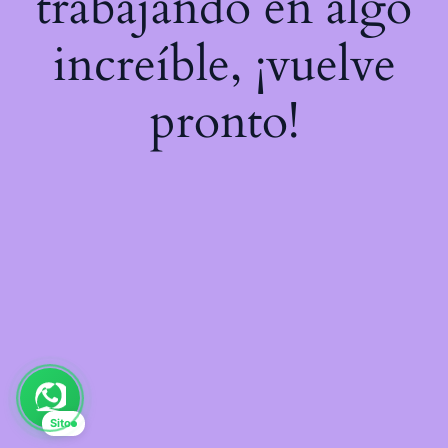
trabajando en algo
increíble, ¡vuelve
pronto!
Sito