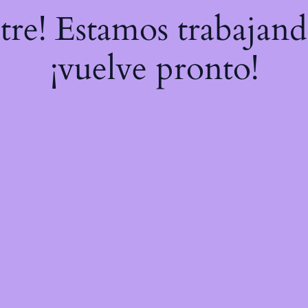
stre! Estamos trabajand
¡vuelve pronto!