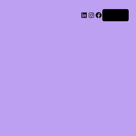
Acceder